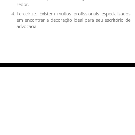
redor.
Terceirize. Existem muitos profissionais especializados
em encontrar a decoração ideal para seu escritório de
advocacia.
Saiba um pouco mais sobre
o nosso
trabalho
.