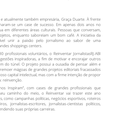
a e atualmente também empresária, Graça Duarte. À frente
ornaram-se um case de sucesso. Em apenas dois anos no
 em diferentes áreas culturais. Pessoas que conversam,
ojetos, enquanto saboreiam um bom café. A iniciativa da
sível unir a paixão pelo jornalismo ao sabor de uma
andes shoppings centers.
rofissionais voluntários, o Reinventar JornalistasRJ-ABI
estões inspiradoras, a fim de motivar e encorajar outros
im do túnel. O projeto possui a ousadia de pensar além e
remoer mágoas de grandes projetos editoriais fracassados
so capital intelectual, mas com a firme intenção de propor
: reinvenção.
nos Inspiram”, com cases de grandes profissionais que
u caminho do meio, o Reinventar vai trazer este ano
s, como campanhas políticas, negócios esportivos, roteiros
 jornalistas-escritores, jornalistas-cientistas políticos,
eendendo suas próprias carreiras.