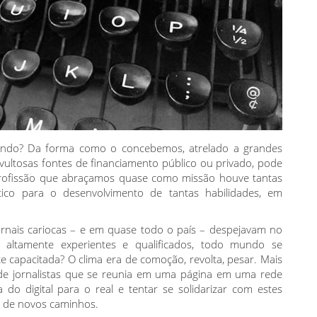
endo? Da forma como o concebemos, atrelado a grandes
ultosas fontes de financiamento público ou privado, pode
 profissão que abraçamos quase como missão houve tantas
tico para o desenvolvimento de tantas habilidades, em
nais cariocas – e em quase todo o país – despejavam no
 altamente experientes e qualificados, todo mundo se
e capacitada? O clima era de comoção, revolta, pesar. Mais
 de jornalistas que se reunia em uma página em uma rede
a do digital para o real e tentar se solidarizar com estes
o de novos caminhos.