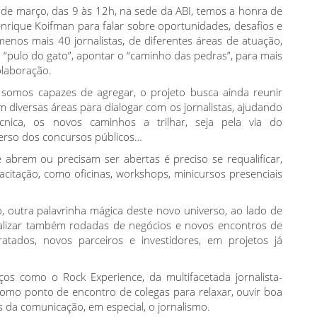
 de março, das 9 às 12h, na sede da ABI, temos a honra de
rique Koifman para falar sobre oportunidades, desafios e
enos mais 40 jornalistas, de diferentes áreas de atuação,
 “pulo do gato”, apontar o “caminho das pedras”, para mais
olaboração.
 somos capazes de agregar, o projeto busca ainda reunir
m diversas áreas para dialogar com os jornalistas, ajudando
nica, os novos caminhos a trilhar, seja pela via do
erso dos concursos públicos…
abrem ou precisam ser abertas é preciso se requalificar,
acitação, como oficinas, workshops, minicursos presenciais
 outra palavrinha mágica deste novo universo, ao lado de
ealizar também rodadas de negócios e novos encontros de
ratados, novos parceiros e investidores, em projetos já
os como o Rock Experience, da multifacetada jornalista-
como ponto de encontro de colegas para relaxar, ouvir boa
 da comunicação, em especial, o jornalismo.