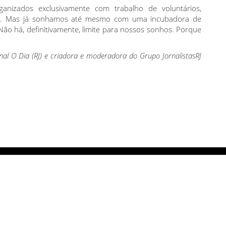
anizados exclusivamente com trabalho de voluntários,
sso. Mas já sonhamos até mesmo com uma incubadora de
ão há, definitivamente, limite para nossos sonhos. Porque
rnal O Dia (RJ) e criadora e moderadora do Grupo JornalistasRJ